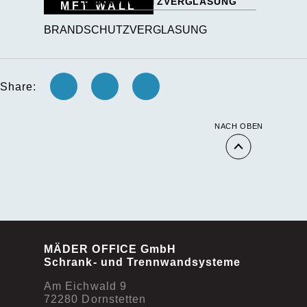
MFT Wall
BRANDSCHUTZVERGLASUNG
MFT WALL
TTS Wall
BRANDSCHUTZVERGLASUNG
PR Wall
Monowa
Share:
Glasverkleidungen
NACH OBEN
Adresse/Anfahrt
MÄDER OFFICE GmbH
Schrank- und Trennwandsysteme
Ansprechpartner
Am Eichwald 9
72280 Dornstetten