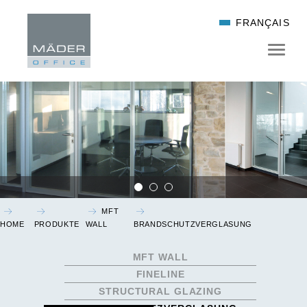
FRANÇAIS
Über Uns
Karriere
Ansprechpartner
MFT
Soziales Engagement
HOME
PRODUKTE
WALL
BRANDSCHUTZVERGLASUNG
MFT WALL
FINELINE
M-OTION I+II
STRUCTURAL GLAZING